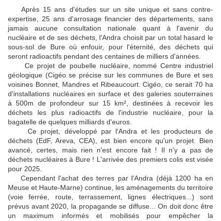
Après 15 ans d'études sur un site unique et sans contre-
expertise, 25 ans d'arrosage financier des départements, sans
jamais aucune consultation nationale quant à l'avenir du
nucléaire et de ses déchets, l'Andra choisit par un total hasard le
sous-sol de Bure où enfouir, pour l'éternité, des déchets qui
seront radioactifs pendant des centaines de milliers d'années.
Ce projet de poubelle nucléaire, nommé Centre industriel
géologique (Cigéo se précise sur les communes de Bure et ses
voisines Bonnet, Mandres et Ribeaucourt. Cigéo, ce serait 70 ha
d'installations nucléaires en surface et des galeries souterraines
à 500m de profondeur sur
15 km²,
destinées à recevoir les
déchets les plus radioactifs de l'industrie nucléaire, pour la
bagatelle de quelques milliards d'euros.
Ce projet, développé par l'Andra et les producteurs de
déchets (EdF, Areva, CEA), est bien encore qu'un projet. Bien
avancé, certes, mais rien n'est encore fait !
Il n'y a pas de
déchets nucléaires à Bure !
L'arrivée des premiers colis est visée
pour 2025.
Cependant l'achat des terres par l'Andra (déjà 1200 ha en
Meuse et Haute-Marne) continue, les aménagements du territoire
(voie ferrée, route, terrassement, lignes électriques...) sont
prévus avant 2020, la propagande se diffuse... On doit donc être
un maximum informés et mobilisés pour empêcher la