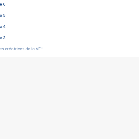
e 6
e 5
e 4
e 3
s créatrices de la VF !
e 2
e 1
e Mektoub My Love arrive enfin ! Rencontre avec Shaïn Boumedine et Sal
i : après Toni en famille
elle réalise le bouleversant Dites lui que je l'aime
ais ! Rencontre autour de Vie privée de Rebecca Zlotowski
 de Marguerite, Grave... Rencontre avec Ella Rumpf
 Les Rêveurs, un film intime sur la santé mentale