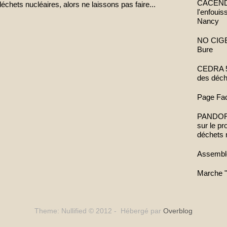
CACENDR 
ets nucléaires, alors ne laissons pas faire...
l'enfoui
Nancy
NO CIGEO
Bure
CEDRA 52
des déch
Page Fa
PANDORA 
sur le p
déchets 
Assembl
Marche "
Theme: Nullified © 2012 - Hébergé par
Overblog