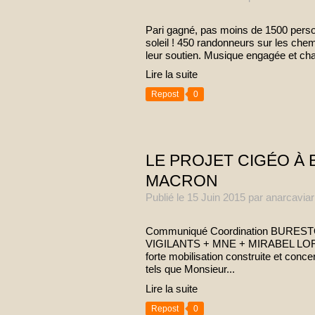
Pari gagné, pas moins de 1500 perso
soleil ! 450 randonneurs sur les chem
leur soutien. Musique engagée et chan
Lire la suite
Repost
0
LE PROJET CIGÉO À 
MACRON
Publié le
15 Juin 2015
par anarcaviar
Communiqué Coordination BURES
VIGILANTS + MNE + MIRABEL LOR
forte mobilisation construite et conc
tels que Monsieur...
Lire la suite
Repost
0