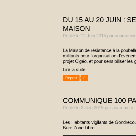
DU 15 AU 20 JUIN : 
MAISON
Publié le
12 Juin 2015
par anarcaviar
La Maison de résistance à la poubelle
militants pour l'organisation d'évènem
projet Cigéo, et pour sensibiliser le
Lire la suite
Repost
0
COMMUNIQUE 100 PAS
Publié le
2 Juin 2015
par anarcaviar
Les Habitants vigilants de Gondre
Bure Zone Libre
______________________________