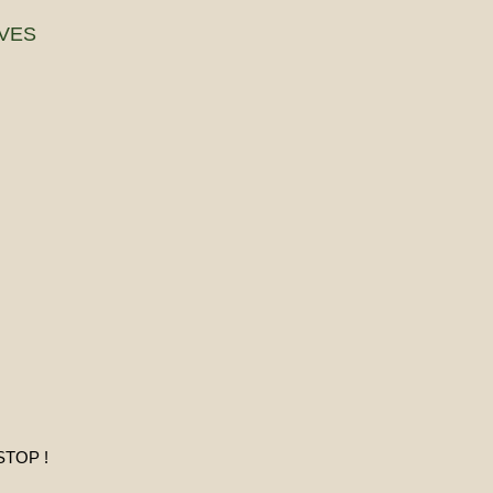
VES
STOP !