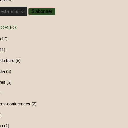
ORIES
(17)
11)
de bure (8)
ia (3)
res (3)
)
ions-conferences (2)
)
n (1)