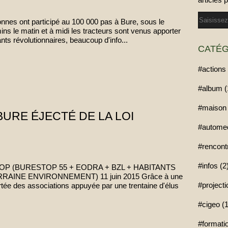
Email
nnes ont participé au 100 000 pas à Bure, sous le
ins le matin et à midi les tracteurs sont venus apporter
ts révolutionnaires, beaucoup d'info...
CATÉG
#actions 
#album (
#maison 
BURE ÉJECTÉ DE LA LOI
#automed
#rencont
#infos (2
TOP (BURESTOP 55 + EODRA + BZL + HABITANTS
RAINE ENVIRONNEMENT) 11 juin 2015 Grâce à une
#project
ertée des associations appuyée par une trentaine d'élus
#cigeo (1
#formatio