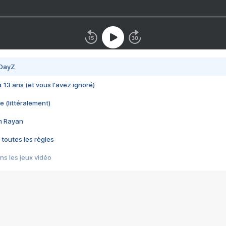
 DayZ
 a 13 ans (et vous l'avez ignoré)
e (littéralement)
im Rayan
 toutes les règles
s les jeux vidéo
us choquant de Rockstar ? - Le scandale BULLY
e plus moche de Steam
du RÊVE tourne au CAUCHEMAR