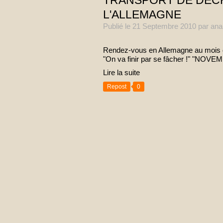
TRANSPORT DE DÉC
L'ALLEMAGNE
Publié le
21 Septembre 2010
par ana
Rendez-vous en Allemagne au mois d
"On va finir par se fâcher !" "
Lire la suite
Repost
0