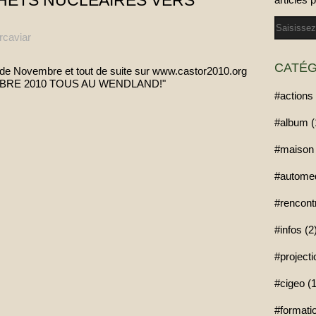
HETS NUCLÉAIRES VERS
Email
rcaviar
CATÉG
e Novembre et tout de suite sur www.castor2010.org
NOVEMBRE 2010 TOUS AU WENDLAND!"
#actions 
#album (
#maison 
#automed
#rencont
#infos (2
#project
#cigeo (1
#formatio