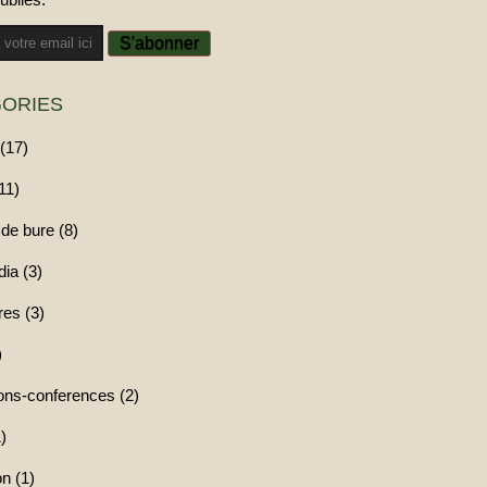
ORIES
(17)
11)
de bure (8)
ia (3)
res (3)
)
ions-conferences (2)
)
n (1)