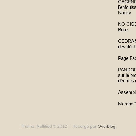
CACENDR 
l'enfoui
Nancy
NO CIGEO
Bure
CEDRA 52
des déch
Page Fa
PANDORA 
sur le p
déchets 
Assembl
Marche "
Theme: Nullified © 2012 - Hébergé par
Overblog