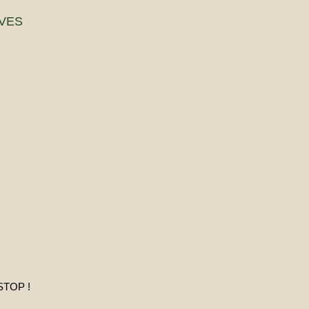
VES
STOP !