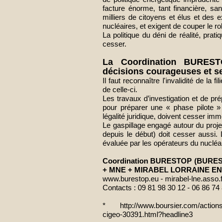
facture énorme, tant financière, sa
milliers de citoyens et élus et des
nucléaires, et exigent de couper le ro
La politique du déni de réalité, pra
cesser.
La Coordination BUREST
décisions courageuses et s
Il faut reconnaître l'invalidité de la 
de celle-ci.
Les travaux d’investigation et de 
pour préparer une « phase pilote »
légalité juridique, doivent cesser im
Le gaspillage engagé autour du proj
depuis le début) doit cesser aussi.
évaluée par les opérateurs du nucléa
Coordination BURESTOP (BURES
+ MNE + MIRABEL LORRAINE E
www.burestop.eu
-
mirabel-lne.asso.f
Contacts : 09 81 98 30 12 - 06 86 74
*
http://www.boursier.com/
action
cigeo-30391.html?
headline3