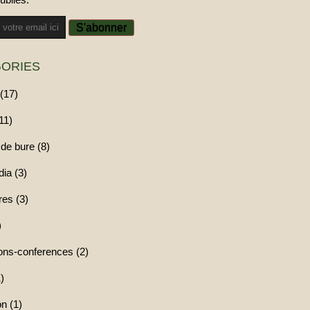
ORIES
(17)
11)
de bure (8)
ia (3)
res (3)
)
ions-conferences (2)
)
n (1)