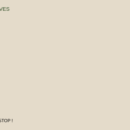
VES
STOP !