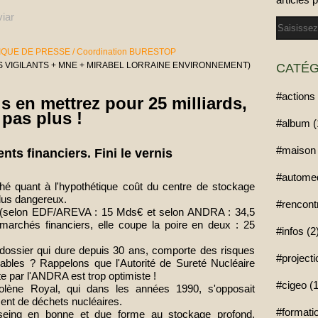
iar
Email
IQUE DE PRESSE / Coordination BURESTOP
NTS VIGILANTS + MNE + MIRABEL LORRAINE ENVIRONNEMENT)
CATÉG
#actions 
 en mettrez pour 25 milliards,
pas plus !
#album (
#maison 
ts financiers. Fini le vernis
#automed
hé quant à l'hypothétique coût du centre de stockage
plus dangereux.
#rencont
de (selon EDF/AREVA : 15 Mds€ et selon ANDRA : 34,5
 marchés financiers, elle coupe la poire en deux : 25
#infos (2
 dossier qui dure depuis 30 ans, comporte des risques
#project
rables ?
Rappelons que l'Autorité de Sureté Nucléaire
ite par l'ANDRA est trop optimiste !
#cigeo (1
lène Royal, qui dans les années 1990, s'opposait
ent de déchets nucléaires.
#formatio
c-seing en bonne et due forme au stockage profond,