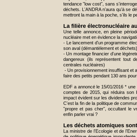
tendance "low cost", sans s'interroge
déchets.
L'ANDRA n'aura qu'à se déb
mettront la main à la poche, s'ils le 
La filière électronucléaire 
Une telle annonce, en pleine périod
nucléaire met en évidence la navigati
- Le lancement d'un programme électr
son aval (démantèlement et déchets
- Un montage financier d'une légèret
dangereux (ils représentent tout 
centrales nucléaires)
- Un provisionnement insuffisant et 
faire des petits pendant 130 ans pour
EDF a annoncé le 15/01/2016 * une 
comptes de 2015, qui réduira son b
impact évident sur les dividendes pro
C'est la fin de la politique de commu
"propre et pas cher", occultant le vr
enfin parler vrai ?
Les déchets atomiques sont 
La ministre de l'Ecologie et de l'Ene
de politique énergétique imprudent