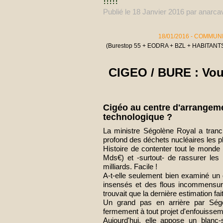
!!!!!
Publié le
18 Janvier 2016
par anarcav
18/01/2016 - COMMUN
(Burestop 55 + EODRA + BZL + HABITA
CIGEO / BURE : Vous
Cigéo au centre d'arrangemen
technologique ?
La ministre Ségolène Royal a tranc
profond des déchets nucléaires les 
Histoire de contenter tout le mon
Mds€) et -surtout- de rassurer les
milliards. Facile !
A-t-elle seulement bien examiné un
insensés et des flous incommensu
trouvait que la dernière estimation fa
Un grand pas en arrière par Ségo
fermement à tout projet d'enfouissem
Aujourd'hui, elle appose un blan