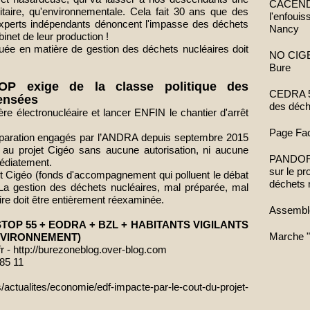
CACENDR 
nitaire, qu'environnementale. Cela fait 30 ans que des
l'enfoui
 experts indépendants dénoncent l'impasse des déchets
Nancy
binet de leur production !
tiquée en matière de gestion des déchets nucléaires doit
NO CIGEO
Bure
OP exige de la classe politique des
CEDRA 52
ensées
des déch
filière électronucléaire et lancer ENFIN le chantier d'arrêt
Page Fa
préparation engagés par l’ANDRA depuis septembre 2015
 au projet Cigéo sans aucune autorisation, ni aucune
PANDORA 
médiatement.
sur le p
et Cigéo (fonds d'accompagnement qui polluent le débat
déchets 
 La gestion des déchets nucléaires, mal préparée, mal
ire doit être entièrement réexaminée.
Assembl
TOP 55 + EODRA + BZL + HABITANTS VIGILANTS
Marche "
NVIRONNEMENT)
r
-
http://burezoneblog.over-blog.
com
 85 11
s/actualites/economie/
edf-impacte-par-le-cout-du-
projet-