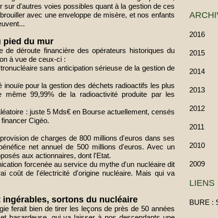
r sur d'autres voies possibles quant à la gestion de ces
ARCHI
rouiller avec une enveloppe de misère, et nos enfants
peuvent
...
2016
au pied du mur
e de déroute financière des opérateurs historiques du
2015
on à vue de ceux-ci :
onucléaire sans anticipation sérieuse de la gestion de
2014
)
é inouïe pour la gestion des déchets radioactifs
les plus
2013
de même 99,99% de la radioactivité produite par les
2012
aléatoire : juste 5 Mds€ en Bourse actuellement, censés
 financer Cigéo.
2011
provision de charges de 800 millions d'euros dans ses
2010
énéfice net annuel de 500 millions d'euros. Avec un
posés aux actionnaires, dont l'Etat.
2009
nication forcenée au service du mythe d'un nucléaire dit
ai coût de l'électricité d'origine nucléaire. Mais qui va
LIENS
ingérables, sortons du nucléaire
BURE : 
rgie ferait bien de tirer les leçons de près de 50 années
e et hasardeuse, qui va laisser à nos descendants une