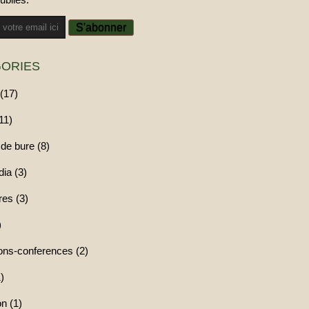
ORIES
(17)
11)
de bure (8)
ia (3)
res (3)
)
ions-conferences (2)
)
n (1)