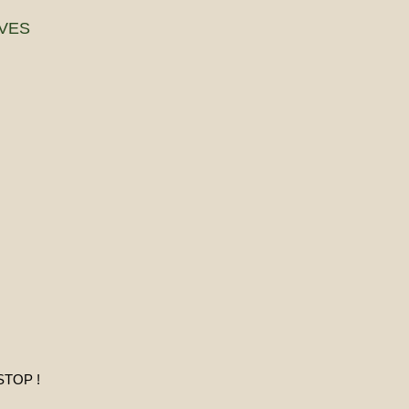
VES
STOP !