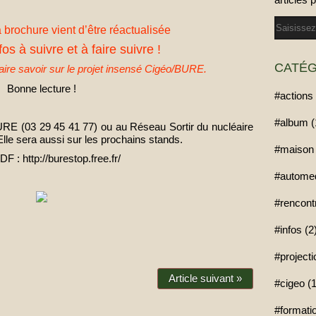
Email
rochure vient d’être réactualisée
os à suivre et à faire suivre !
CATÉG
 faire savoir sur le projet insensé Cigéo/BURE.
Bonne lecture !
#actions 
#album (
BURE (03 29 45 41 77) ou au Réseau Sortir du nucléaire
le sera aussi sur les prochains stands.
#maison 
PDF : http://burestop.free.fr/
#automed
#rencont
#infos (2
#project
Article suivant »
#cigeo (1
#formatio