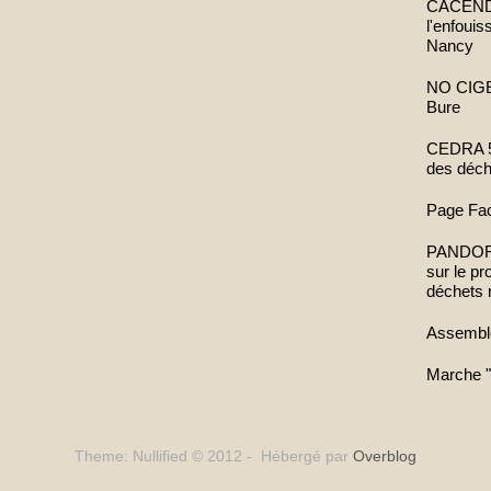
CACENDR 
l'enfoui
Nancy
NO CIGEO
Bure
CEDRA 52
des déch
Page Fa
PANDORA 
sur le p
déchets 
Assembl
Marche "
Theme: Nullified © 2012 - Hébergé par
Overblog