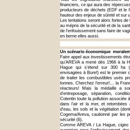
financiers, ce qui aura des répercuss
producteurs de déchets (EDF et le 
hauteur des enjeux de sûreté et sur
Les tentations seront alors fortes de t
au mépris de la sécurité et de la sant
de l'enfouissement sans faire de vag
en berne elles aussi.
Un scénario économique moraleme
Faire appel aux investissements étra
qu'AREVA a mené dès 1966 à la Hagu
Hague qui s'étend sur 300 ha (pr
envisagées à Bure!) est le premier c
de traiter les combustibles usés p
tonnes. Cherchez l’erreur!… la Fran
réacteurs! Mais la médaille a s
d'entreposage, séparation, condi
Cotentin toute la pollution associée à
dans l'air et la mer, et retombées
d'eau, les sols et la végétation (do
Cogema/Areva, cautionné par les po
sécurité (6).
Comme AREVA / La Hague, cigeo / B
européen pour l'enfouissement des 