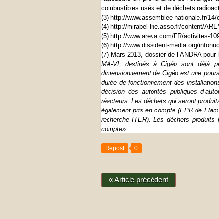
combustibles usés et de déchets radioacti
(3)
http://www.assemblee-
nationale.fr/14/c
(4)
http://mirabel-lne.asso.
fr/content/A
(5)
http://www.areva.com/FR/
activites-10
(6)
http://www.dissident-
media.org/infonuc
(7) Mars 2013, dossier de l’ANDRA pour l
MA-VL destinés à Cigéo sont déjà pro
dimensionnement de Cigéo est une poursu
durée de fonctionnement des installation
décision des autorités publiques d’aut
réacteurs. Les déchets qui seront produits
également pris en compte (EPR de Flaman
recherche ITER). Les déchets produits 
compte»
Repost
0
« Article précédent