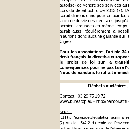
autorise- de vendre ses services au p
Lors du débat public de 2013 (7), l'
serait dimensionné pour enfouir les
la durée de vie des centrales jusqu'
seraient creusées en même temps 
aurait aussi régulièrement la possi
n'aurions donc aucune garantie sur la
Cigéo.
Pour les associations, l'article 3
droit français la directive europé
le projet de loi sur la transi
conséquences pour ne pas faire l'o
Nous demandons le retrait immédiat 
Déchets nucléaires, 
Contact : 03 29 75 19 72
www.burestop.eu -
http://
pandor.at/fr -
Notes :
(1)
http://europa.eu/
legislation_summaries
(2) Article L542-2 du code de l'enviro
radioactifs en provenance de l'étranger 