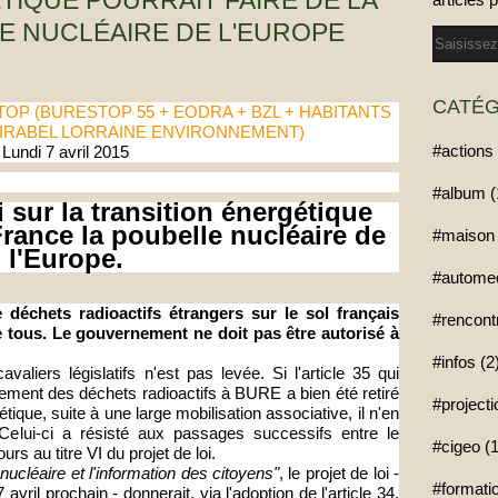
TIQUE POURRAIT FAIRE DE LA
E NUCLÉAIRE DE L'EUROPE
Email
CATÉG
STOP (BURESTOP 55 + EODRA + BZL + HABITANTS
 MIRABEL LORRAINE ENVIRONNEMENT)
#actions 
Lundi 7 avril 2015
#album (
i sur la transition énergétique
 France la poubelle nucléaire de
#maison 
l'Europe.
#automed
e déchets radioactifs étrangers sur le sol français
#rencont
e tous. Le gouvernement ne doit pas être autorisé à
#infos (2
avaliers législatifs n'est pas levée. Si l'article 35 qui
ssement des déchets radioactifs à BURE a bien été retiré
#project
gétique, suite à une large mobilisation associative, il n'en
Celui-ci a résisté aux passages successifs entre le
#cigeo (1
urs au titre VI du projet de loi.
 nucléaire et l'information des citoyens"
, le projet de loi -
#formatio
avril prochain - donnerait, via l'adoption de l'article 34,