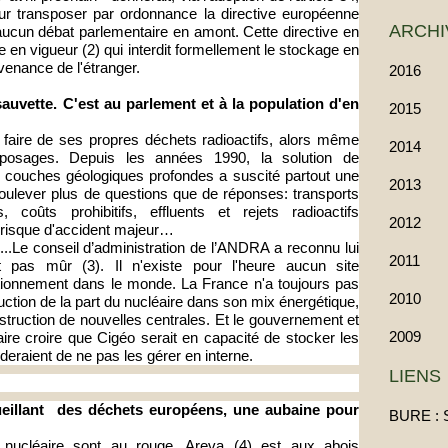
r transposer par ordonnance la directive européenne
ARCHI
aucun débat parlementaire en amont. Cette directive en
ise en vigueur (2) qui interdit formellement le stockage en
venance de l'étranger.
2016
auvette. C'est au parlement et à la population d'en
2015
 faire de ses propres déchets radioactifs, alors même
2014
reposages. Depuis les années 1990, la solution de
es couches géologiques profondes a suscité partout une
2013
soulever plus de questions que de réponses: transports
 coûts prohibitifs, effluents et rejets radioactifs
2012
 risque d'accident majeur…
..Le conseil d’administration de l’ANDRA a reconnu lui
2011
 pas mûr (3). Il n'existe pour l'heure aucun site
tionnement dans le monde. La France n'a toujours pas
2010
uction de la part du nucléaire dans son mix énergétique,
truction de nouvelles centrales. Et le gouvernement et
2009
aire croire que Cigéo serait en capacité de stocker les
deraient de ne pas les gérer en interne.
LIENS
ueillant des déchets européens, une aubaine pour
BURE : 
u nucléaire sont au rouge. Areva (4) est aux abois