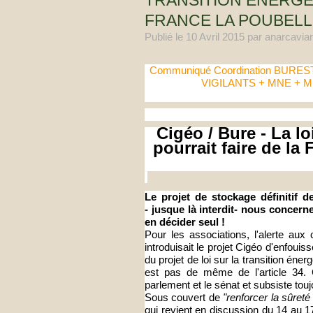
TRANSITION ÉNERGÉ
FRANCE LA POUBELL
Publié le
10 Avril 2015
par anarcaviar
Communiqué Coordination BURE
VIGILANTS + MNE +
Cigéo / Bure - La lo
pourrait faire de la
Le projet de stockage définitif d
- jusque là interdit- nous concern
en décider seul !
Pour les associations, l'alerte aux c
introduisait le projet Cigéo d'enfoui
du projet de loi sur la transition éner
est pas de même de l'article 34. 
parlement et le sénat et subsiste toujo
Sous couvert de
"renforcer la sûreté
qui revient en discussion du 14 au 17 