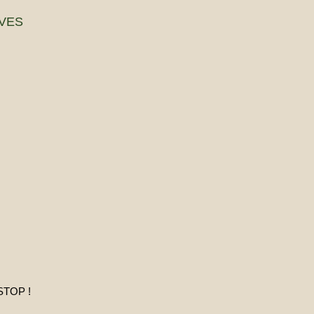
VES
STOP !