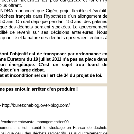
lus offrant.
ANDRA a annoncé que Cigéo, projet flexible et évolutif,
 déchets français dans l'hypothèse d'un allongement de
à 50 ans. On sait déjà que pendant 150 ans, des galeries
que des déchets seraient stockées. Le gouvernement
bilité de revenir sur ses décisions antérieures. Nous
 quantité et la nature des déchets qui seraient enfouis à
4 dont l'objectif est de transposer par ordonnance en
enne Euratom du 19 juillet 2011 n'a pas sa place dans
tion énergétique. C'est un sujet trop lourd de
bjet d'un large débat.
et inconditionnel de l'article 34 du projet de loi.
ne pas enfouir, arrêter d'en produire !
 http://
burezoneblog.over-blog.com/
/
environment/waste_management/
en00...
nnement : « Est interdit le stockage en France de déchets
ainsi que celui des déchets radioactifs issus du traitement de