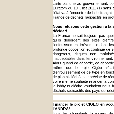
carte blanche au gouvernement, pou
Euratom du 19 juillet 2011 (1) sans 
l'état va à l'encontre de la loi frança
France de déchets radioactifs en pro
Nous refusons cette gestion à la s
décider!
La France ne sait toujours pas quoi
qu'ils débordent des sites d'ent
l'enfouissement irréversible dans l
profonde opposition et continue de 
dangereux, risques non maîtrisés,
inacceptables dans l'environnement,
Alors quand çà déborde, çà déborde.
même que le projet Cigéo n’était
d'enfouissement de ce type en fonc
de plan ni d'échéance précise de réd
voire même souhaite relancer la cons
le lobby nucléaire voudraient nous f
déchets radioactifs des pays qui déci
Financer le projet CIGEO en acc
l'ANDRA!
Tous les clignotants financiers d