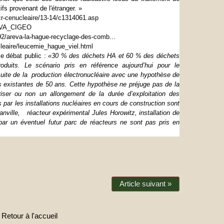
fs provenant de l'étranger. »
r-
cenucleaire/13-14/c1314061.asp
REVA_CIGEO
92/areva-la-hague-
recyclage-des-comb...
leaire/
leucemie_hague_viel.html
e débat public :
«30 % des déchets HA et 60 % des déchets
duits. Le scénario pris en référence aujourd’hui pour le
ite de la production électronucléaire avec une hypothèse de
s existantes de 50 ans. Cette hypothèse ne préjuge pas de la
oriser ou non un allongement de la durée d’exploitation des
 par les installations nucléaires en cours de construction sont
ville, réacteur expérimental Jules Horowitz, installation de
par un éventuel futur parc de réacteurs ne sont pas pris en
Article suivant »
Retour à l'accueil