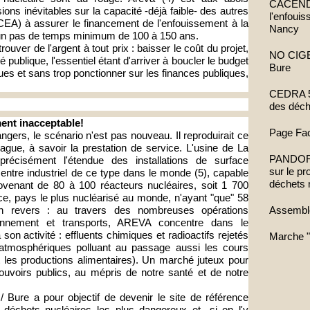
CACENDR 
ions inévitables sur la capacité -déjà faible- des autres
l'enfoui
CEA) à assurer le financement de l'enfouissement à la
Nancy
 un pas de temps minimum de 100 à 150 ans.
rouver de l'argent à tout prix : baisser le coût du projet,
NO CIGEO
é publique, l'essentiel étant d'arriver à boucler le budget
Bure
ues et sans trop ponctionner sur les finances publiques,
CEDRA 52
des déch
nt inacceptable!
Page Fa
ngers, le scénario n'est pas nouveau. Il reproduirait ce
e, à savoir la prestation de service. L'usine de La
PANDORA 
écisément l'étendue des installations de surface
sur le p
entre industriel de ce type dans le monde (5), capable
déchets 
rovenant de 80 à 100 réacteurs nucléaires, soit 1 700
ce, pays le plus nucléarisé au monde, n'ayant "que" 58
Assembl
on revers : au travers des nombreuses opérations
tionnement et transports, AREVA concentre dans le
 son activité : effluents chimiques et radioactifs rejetés
Marche "
 atmosphériques polluant au passage aussi les cours
nt les productions alimentaires). Un marché juteux pour
uvoirs publics, au mépris de notre santé et de notre
ure a pour objectif de devenir le site de référence
déchets nucléaires les plus dangereux et -si on l'y