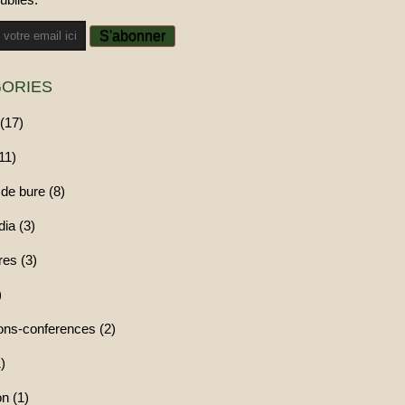
ORIES
(17)
11)
de bure (8)
ia (3)
res (3)
)
ions-conferences (2)
)
n (1)