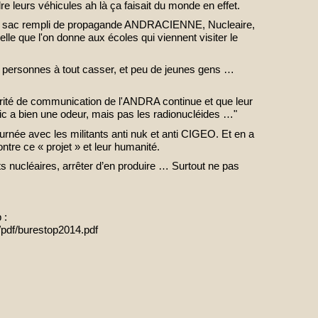
e leurs véhicules ah là ça faisait du monde en effet.
au sac rempli de propagande ANDRACIENNE, Nucleaire,
le que l'on donne aux écoles qui viennent visiter le
00 personnes à tout casser, et peu de jeunes gens …
ité de communication de l'ANDRA continue et que leur
ric a bien une odeur, mais pas les radionucléides …"
rnée avec les militants anti nuk et anti CIGEO. Et en a
ontre ce « projet » et leur humanité.
ets nucléaires, arrêter d’en produire … Surtout ne pas
 :
/pdf/burestop2014.pdf