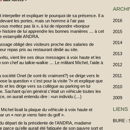
ARCHI
interpeller et expliquer le pourquoi de sa présence. Il a
2016
d devant les portes, mais un homme à l'air pas
e vous mettez pas là », à lui de répondre «bonjour
» histoire de lui apprendre les bonnes manières … à cet
2015
e estampillé ANDRA.
2014
passage obligé des visiteurs proche des salaries de
eur repas pris au restaurant dédié au site.
2013
vétu, vient lire ses deux messages à voix haute et les
 son chef au talkie-walkie … Le militant Michel, l'aide à
2012
2011
société Onet (le sont-ils vraiment?) se dirige vers le
pose la question « c'est pour la visite ?» et explique que
ts et les dirige vers sa collègue au parking en lui
2010
ve. Sachant qu'en général c’était un véhicule toutes les
lice, on aurait entendu dire : «un individu (…)
2009
LIENS
 Michel lisait la plaque du véhicule à voix haute et
 un « non je viens faire du golf ».
BURE : 
 du départ de la présidente de l'ANDRA, madame
parce qu'elle aurait été fatiguée de son pauvre sort et