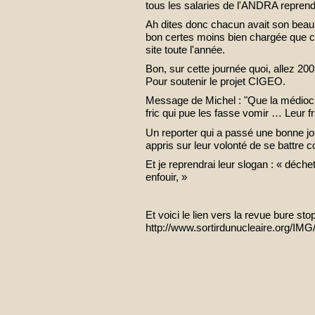
tous les salaries de l'ANDRA reprendr
Ah dites donc chacun avait son be
bon certes moins bien chargée que cel
site toute l'année.
Bon, sur cette journée quoi, allez 2
Pour soutenir le projet CIGEO.
Message de Michel : "Que la médiocr
fric qui pue les fasse vomir … Leur f
Un reporter qui a passé une bonne jou
appris sur leur volonté de se battre c
Et je reprendrai leur slogan : « déch
enfouir, »
Et voici le lien vers la revue bure stop
http://www.sortirdunucleaire.org/IMG