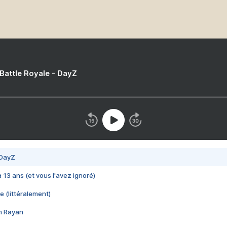
 Battle Royale - DayZ
 DayZ
 a 13 ans (et vous l'avez ignoré)
e (littéralement)
im Rayan