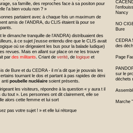
CACENDR 
urage, sa famille, des reproches face à sa positon pour
l'enfoui
le l'a bien voulu non ? »
Nancy
rsonnes partaient avec à chaque fois un maximum de
ent amis de l'ANDRA, du CLIS étaient là pour se
NO CIGEO
upants.
Bure
t le dimanche tranquille de l'ANDRA) distribuaient des
CEDRA 52
leurs, à ce sujet j'eusse entendu dire que le CLIS avait
des déch
gique où se dirigeaient les bus pour la balade ludique)
s revues. Mais en allant sur place on ne les trouve
Page Fa
it par
des militants
. Criant de
verité
, de
logique
et
PANDORA 
mis de Bure et du CEDRA - il m'a dit que je pouvais les
sur le p
 certains tournant le dos et partant à pas rapides de déni
déchets 
s anti
poubelle nucléaire
soient présents.
rigeant les visiteurs, répondre à la question « y aura t il
Assembl
 du tout ». Les personnes ont dit clairement, elle se
lle alors cette femme et lui sort
Marche "
pas votre sujet ! » et elle lui rétorque