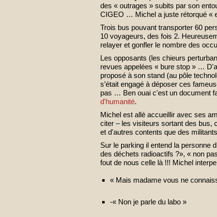
des « outrages » subits par son ento
CIGEO … Michel a juste rétorqué « el
Trois bus pouvant transporter 60 pe
10 voyageurs, des fois 2. Heureusem
relayer et gonfler le nombre des occ
Les opposants (les chieurs perturban
revues appelées « bure stop » … D'ail
proposé à son stand (au pôle technolo
s’était engagé à déposer ces fameuse
pas … Ben ouai c'est un document fa
d'humanité
.
Michel est allé accueillir avec ses a
citer – les visiteurs sortant des bus,
et d'autres contents que des militant
Sur le parking il entend la personne di
des déchets radioactifs ?», « non pas
fout de nous celle là !!! Michel interpe
« Mais madame vous ne connaissez 
-« Non je parle du labo »