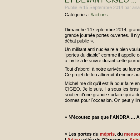
ET DEVANT CIGEO ...
Publié le
15 Septembre 2014
par ana
Catégories :
#actions
Dimanche 14 septembre 2014, grand j
grande journée portes ouvertes. Il n
débat public ».
Un militant anti nucléaire a bien voulu
"portes du diable" comme il appelle ce
a invité à le suivre durant cette journ
Tout d'abord, à notre arrivée au fam
Ce projet de fou attirerait-il encore 
Michel me dit qu'il est là pour faire
CIGEO. Je le suis, il a sous les bras
soutien d'une grande surface qui a d
donnes pour l'occasion. On peut y lire
« N'écoutez pas que l'ANDRA … A
«
Les portes du
mépris
, du
menso
!
Adieu
vallée de l'Ormançon,
Adie