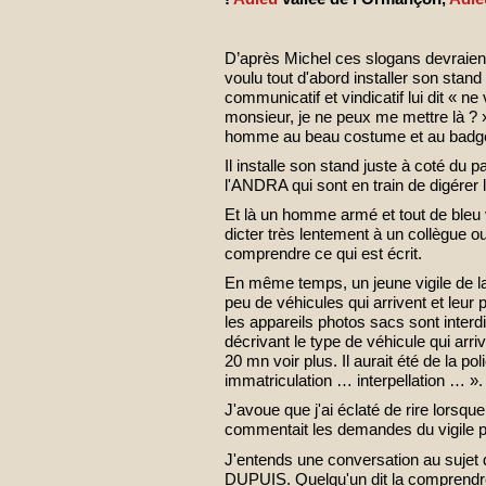
D’après Michel ces slogans devraient 
voulu tout d'abord installer son stan
communicatif et vindicatif lui dit « n
monsieur, je ne peux me mettre là ? 
homme au beau costume et au badg
Il installe son stand juste à coté du 
l'ANDRA qui sont en train de digérer l
Et là un homme armé et tout de bleu 
dicter très lentement à un collègue ou
comprendre ce qui est écrit.
En même temps, un jeune vigile de la 
peu de véhicules qui arrivent et leur 
les appareils photos sacs sont interdi
décrivant le type de véhicule qui arri
20 mn voir plus. Il aurait été de la po
immatriculation … interpellation … ».
J'avoue que j'ai éclaté de rire lorsque
commentait les demandes du vigile par
J'entends une conversation au sujet
DUPUIS. Quelqu'un dit la comprendre 