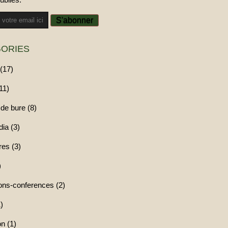
ORIES
(17)
11)
de bure (8)
ia (3)
res (3)
)
ions-conferences (2)
)
n (1)