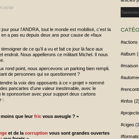
rcaviar
Email
CATÉG
our pour l'ANDRA, tout le monde est mobilisé, c'est la
'y en a pas eu depuis deux ans pour cause de «faux
#actions 
 témoigner de ce qu'il a vu et fait ce jour là face aux
#album (
t endroit. Nous appellerons ce militant Michel. Il nous
ée.
#maison 
eux rond point, nous apercevons un parking bien rempli.
autant de personnes qui se questionnent ?
#automed
 entendre la voix des opposants à ce « projet » nommé
 des pancartes d'une valeur inestimable, avec le
#rencont
u le sponsoriser avec pour support deux cartons
 :
#infos (2
#project
 moins que leur
fric
vous aveugle ? »
#cigeo (1
nge
et de la
corruption
vous sont grandes ouvertes
#formatio
u
aux forets »