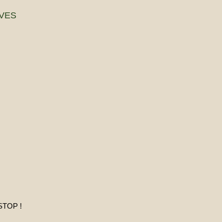
VES
STOP !