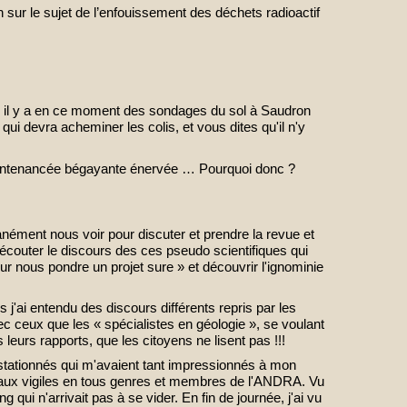
 sur le sujet de l’enfouissement des déchets radioactif
 il y a en ce moment des sondages du sol à Saudron
 qui devra acheminer les colis, et vous dites qu'il n'y
décontenancée bégayante énervée … Pourquoi donc ?
ément nous voir pour discuter et prendre la revue et
« écouter le discours des ces pseudo scientifiques qui
r nous pondre un projet sure » et découvrir l'ignominie
 j'ai entendu des discours différents repris par les
c ceux que les « spécialistes en géologie », se voulant
 leurs rapports, que les citoyens ne lisent pas !!!
stationnés qui m'avaient tant impressionnés à mon
t aux vigiles en tous genres et membres de l'ANDRA. Vu
ng qui n'arrivait pas à se vider. En fin de journée, j'ai vu